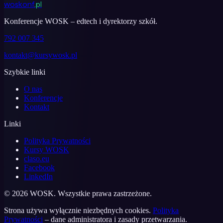
woskonf
.pl
Facebook
LinkedIn
Konferencje WOSK – edtech i dyrektorzy szkół.
792 007 345
kontakt@kursywosk.pl
Szybkie linki
O nas
Konferencje
Kontakt
Linki
Polityka Prywatności
Kursy WOSK
claso.eu
Facebook
LinkedIn
©
2026
WOSK. Wszystkie prawa zastrzeżone.
Strona używa wyłącznie niezbędnych cookies.
Polityka
Prywatności
– dane administratora i zasady przetwarzania.