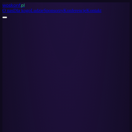
woskonf
.pl
O nas
Dla kogo
Ludzie
Sponsorzy
Konferencje
Kontakt